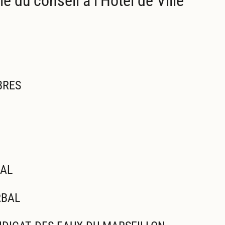
e du conseil à l'Hôtel de Ville
BRES
MAL
RBAL